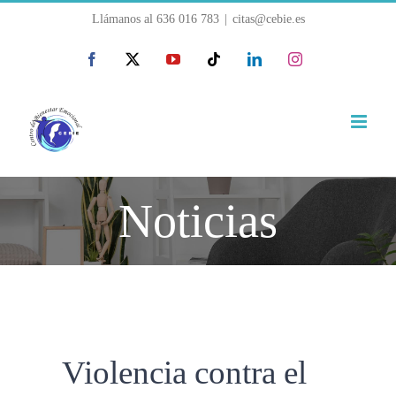
Saltar
Llámanos al
636 016 783
|
citas@cebie.es
al
Facebook
X
YouTube
Tiktok
LinkedIn
Instagram
contenido
Noticias
Violencia contra el