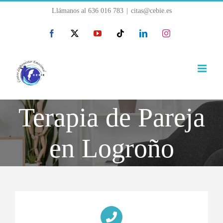
Saltar
Llámanos al
636 016 783
|
citas@cebie.es
al
Facebook
X
YouTube
Tiktok
LinkedIn
Instagram
contenido
Terapia de Pareja
en Logroño