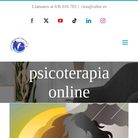
Saltar
Llámanos al
636 016 783
|
citas@cebie.es
al
Facebook
X
YouTube
Tiktok
LinkedIn
Instagram
contenido
psicoterapia
online