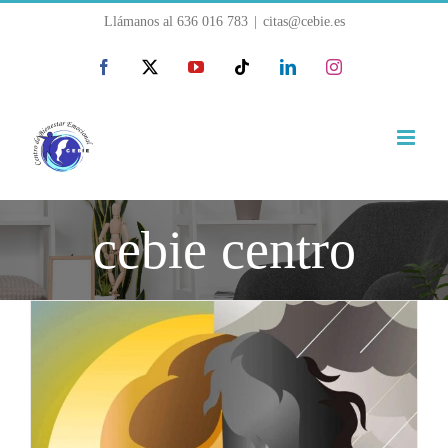
Saltar
Llámanos al
636 016 783
|
citas@cebie.es
al
Facebook
X
YouTube
Tiktok
LinkedIn
Instagram
contenido
cebie centro