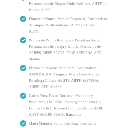
Psicoanalista de Grupos Multifamiliares. AIPPF de
Bilbao, AIPPF.
Florencio Moneo. Médico Psiquiatra, Psicoanalista
de Grupos Multifamiliares. AIPPF de Bilbao,
AIPPF.
Paloma de Pablos Rodríguez. Psicóloga Social,
Psicoanalista de pareja y familia. Presidenta de
AEIPPS, AIPPF, SEGPA, FEAP, SEPYPNA, AEN.
Madrid.
Elizabeth Palacios. Psiquiatra, Psicoanalista,
AAPIPNA, IPA. Zaragoza. María Pérez Martín.
Psicóloga Clínica. AEIPPS, AIPPF, SEPYPNA,
ANPIR, AEN. Madrid.
Carles Pérez Testor. Doctor en Medicina y
Psiquiatría. Dir. IUSM. Investigador de Pareja y
Familia de la U. Ramón Llull. Presidente REDIF.
AIPPF, AEITPF, FEATF. Barcelona.
María Manuela Porto. Psicóloga. Presidenta