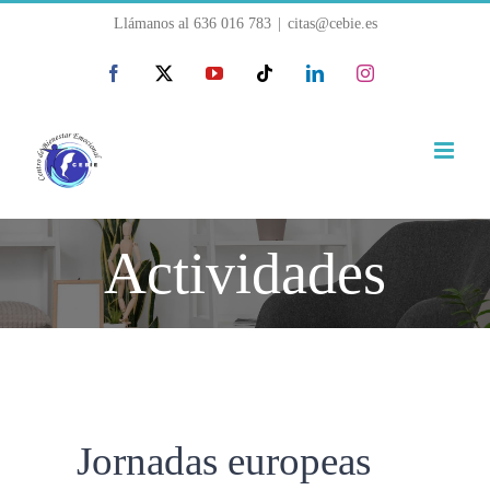
Saltar
Llámanos al
636 016 783
|
citas@cebie.es
al
Facebook
X
YouTube
Tiktok
LinkedIn
Instagram
contenido
Actividades
Jornadas europeas