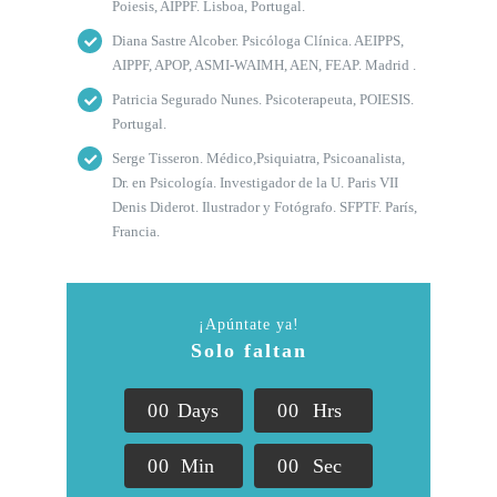
Poiesis, AIPPF. Lisboa, Portugal.
Diana Sastre Alcober. Psicóloga Clínica. AEIPPS,
AIPPF, APOP, ASMI-WAIMH, AEN, FEAP. Madrid .
Patricia Segurado Nunes. Psicoterapeuta, POIESIS.
Portugal.
Serge Tisseron. Médico,Psiquiatra, Psicoanalista,
Dr. en Psicología. Investigador de la U. Paris VII
Denis Diderot. Ilustrador y Fotógrafo. SFPTF. París,
Francia.
¡Apúntate ya!
Solo faltan
0
0
Days
0
0
Hrs
0
0
Min
0
0
Sec