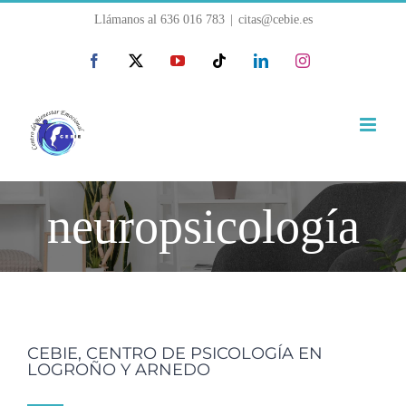
Saltar
Llámanos al
636 016 783
|
citas@cebie.es
al
Facebook
X
YouTube
Tiktok
LinkedIn
Instagram
contenido
neuropsicología
CEBIE, CENTRO DE PSICOLOGÍA EN
LOGROÑO Y ARNEDO